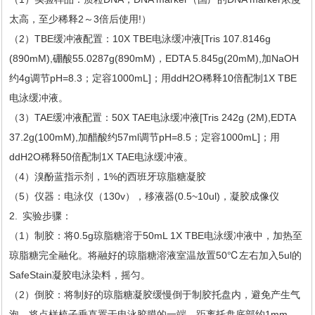
太高，至少稀释2～3倍后使用!）
（2）TBE缓冲液配置：10X TBE电泳缓冲液[Tris 107.8146g
(890mM),硼酸55.0287g(890mM)，EDTA 5.845g(20mM),加NaOH
约4g调节pH=8.3；定容1000mL]；用ddH2O稀释10倍配制1X TBE
电泳缓冲液。
（3）TAE缓冲液配置：50X TAE电泳缓冲液[Tris 242g (2M),EDTA
37.2g(100mM),加醋酸约57ml调节pH=8.5；定容1000mL]；用
ddH2O稀释50倍配制1X TAE电泳缓冲液。
（4）溴酚蓝指示剂，1%的西班牙琼脂糖凝胶
（5）仪器：电泳仪（130v），移液器(0.5~10ul)，凝胶成像仪
2. 实验步骤：
（1）制胶：将0.5g琼脂糖溶于50mL 1X TBE电泳缓冲液中，加热至
琼脂糖完全融化。将融好的琼脂糖溶液室温放置50℃左右加入5ul的
SafeStain凝胶电泳染料，摇匀。
（2）倒胶：将制好的琼脂糖凝胶缓慢倒于制胶托盘内，避免产生气
泡。将点样梳子垂直置于电泳胶膜的一端，距离托盘底部约1mm。