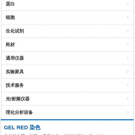
GEL RED 染色
重组蛋白表达
酶
蛋白
提取试剂盒
细胞裂解与蛋白抽提
染料
抗体
细胞
类器官培养基
蛋白纯化与富集
试剂盒
抗体对
培养基
生化试剂
细胞/组织保存
蛋白互作与功能研究
诊断试剂
因子
培养添加物
化学溶剂
耗材
细胞检测
Western Blot
ELISA KIT
细胞株
灭菌消毒
PCR
通用仪器
细胞染色
蛋白浓缩、复性与定量
纯化基质
特殊培养
化学试剂
吸头
桌面小仪器
实验家具
蛋白marker
蛋白表达与转染载体/细胞
WB相关
细胞冻存
自动化吸头
移液器
技术服务
液体缓冲液
细胞生物学试剂/耗材/仪器
细胞检测
细胞培养
箱体
光/射频仪器
速溶颗粒缓冲液
天然/重组的多肽、蛋白和酶
缓冲液
过滤
灭菌
理化分析设备
ECL发光液
蛋白检测试剂/试剂盒
细胞转染试剂
超滤
样本处理
理化分析设备
GEL RED 染色