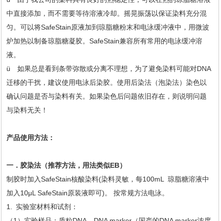
中直接添加，而不需要等待溶液冷却。摇晃振荡以保证染料充分混
匀。可以将SafeStain原液加到琼脂糖粉末和电泳缓冲液中，用微波
炉加热以制备琼脂糖凝胶。SafeStain兼容所有常用的电泳缓冲溶
液。
ü 如果总是看到条带弥散或分离不理想，为了避免染料可能对DNA
迁移的干扰，建议使用电泳后染胶。使用后染法（泡染法）染色以
确认问题是否与染料有关。如果染色后问题依旧存在，则说明问题
与染料无关！
产品使用方法：
一．胶染法（推荐方法，用法类似EB）
制胶时加入SafeStain核酸染料(染料灵敏，每100mL 琼脂糖溶液中
加入10μL SafeStain原装液即可)。 按常规方法电泳。
1. 实验室材料和试剂：
（1）实验样品：质粒DNA，DNA marker（国产的DNA marker浓度