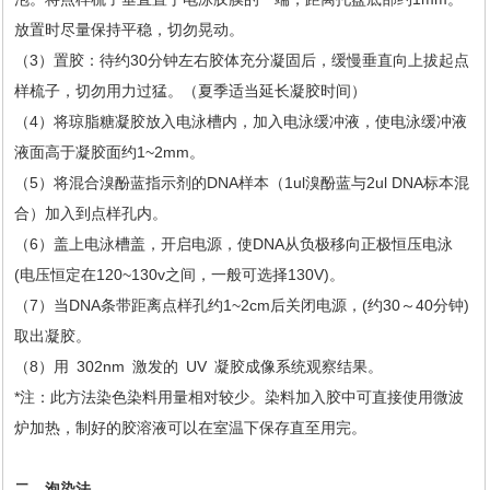
放置时尽量保持平稳，切勿晃动。
（3）置胶：待约30分钟左右胶体充分凝固后，缓慢垂直向上拔起点
样梳子，切勿用力过猛。（夏季适当延长凝胶时间）
（4）将琼脂糖凝胶放入电泳槽内，加入电泳缓冲液，使电泳缓冲液
液面高于凝胶面约1~2mm。
（5）将混合溴酚蓝指示剂的DNA样本（1ul溴酚蓝与2ul DNA标本混
合）加入到点样孔内。
（6）盖上电泳槽盖，开启电源，使DNA从负极移向正极恒压电泳
(电压恒定在120~130v之间，一般可选择130V)。
（7）当DNA条带距离点样孔约1~2cm后关闭电源，(约30～40分钟)
取出凝胶。
（8）用 302nm 激发的 UV 凝胶成像系统观察结果。
*注：此方法染色染料用量相对较少。染料加入胶中可直接使用微波
炉加热，制好的胶溶液可以在室温下保存直至用完。
二．泡染法