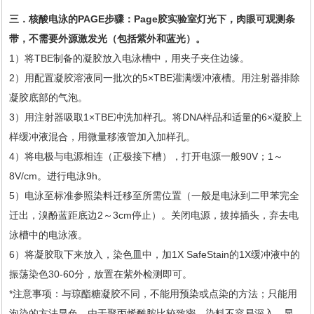
三．核酸电泳的PAGE步骤：Page胶实验室灯光下，肉眼可观测条
带，不需要外源激发光（包括紫外和蓝光）。
1）将TBE制备的凝胶放入电泳槽中，用夹子夹住边缘。
2）用配置凝胶溶液同一批次的5×TBE灌满缓冲液槽。用注射器排除
凝胶底部的气泡。
3）用注射器吸取1×TBE冲洗加样孔。将DNA样品和适量的6×凝胶上
样缓冲液混合，用微量移液管加入加样孔。
4）将电极与电源相连（正极接下槽），打开电源一般90V；1～
8V/cm。进行电泳9h。
5）电泳至标准参照染料迁移至所需位置（一般是电泳到二甲苯完全
迁出，溴酚蓝距底边2～3cm停止）。关闭电源，拔掉插头，弃去电
泳槽中的电泳液。
6）将凝胶取下来放入，染色皿中，加1X SafeStain的1X缓冲液中的
振荡染色30-60分，放置在紫外检测即可。
*注意事项：与琼酯糖凝胶不同，不能用预染或点染的方法；只能用
泡染的方法显色，由于聚丙烯酰胺比较致密，染料不容易深入，显