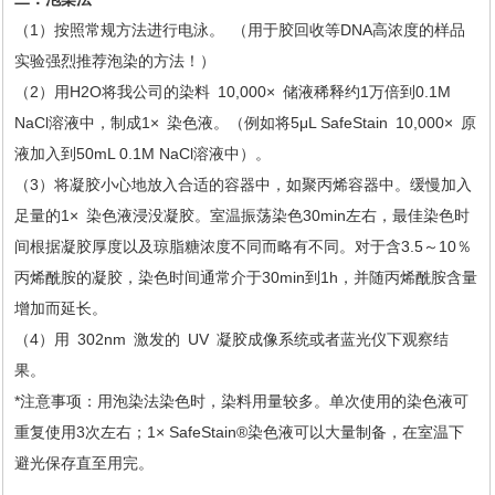
（1）按照常规方法进行电泳。 （用于胶回收等DNA高浓度的样品
实验强烈推荐泡染的方法！）
（2）用H2O将我公司的染料 10,000× 储液稀释约1万倍到0.1M
NaCl溶液中，制成1× 染色液。（例如将5μL SafeStain 10,000× 原
液加入到50mL 0.1M NaCl溶液中）。
（3）将凝胶小心地放入合适的容器中，如聚丙烯容器中。缓慢加入
足量的1× 染色液浸没凝胶。室温振荡染色30min左右，最佳染色时
间根据凝胶厚度以及琼脂糖浓度不同而略有不同。对于含3.5～10％
丙烯酰胺的凝胶，染色时间通常介于30min到1h，并随丙烯酰胺含量
增加而延长。
（4）用 302nm 激发的 UV 凝胶成像系统或者蓝光仪下观察结
果。
*注意事项：用泡染法染色时，染料用量较多。单次使用的染色液可
重复使用3次左右；1× SafeStain®染色液可以大量制备，在室温下
避光保存直至用完。