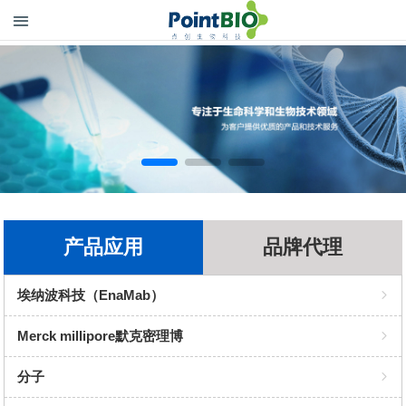
产品应用
品牌代理
埃纳波科技（EnaMab）
PCR酶
Merck millipore默克密理博
Benzonase 全能核酸酶
抗体
分子