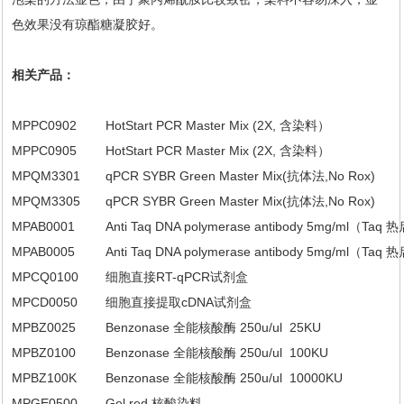
色效果没有琼酯糖凝胶好。
相关产品：
MPPC0902
HotStart PCR Master Mix (2X, 含染料）
MPPC0905
HotStart PCR Master Mix (2X, 含染料）
MPQM3301
qPCR SYBR Green Master Mix(抗体法,No Rox)
MPQM3305
qPCR SYBR Green Master Mix(抗体法,No Rox)
MPAB0001
Anti Taq DNA polymerase antibody 5mg/ml（T
MPAB0005
Anti Taq DNA polymerase antibody 5mg/ml（T
MPCQ0100
细胞直接RT-qPCR试剂盒
MPCD0050
细胞直接提取cDNA试剂盒
MPBZ0025
Benzonase 全能核酸酶 250u/ul 25KU
MPBZ0100
Benzonase 全能核酸酶 250u/ul 100KU
MPBZ100K
Benzonase 全能核酸酶 250u/ul 10000KU
MPGE0500
Gel red 核酸染料