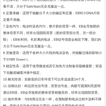
看不清，大分子SafeStain完全克服这一点。
6.定量准确：适用于核酸分子大小的确定和定量，EB对小DNA片段
定量不准确。
7.染色均匀：电泳时染色均匀，整片胶的背景一样。EB会导致胶的
整体背景不同，经常出现阴阳背景（胶的背景部分亮，另一部分
暗）；EB长时间、长距离的电泳，EB信号强度会相应下降。我们的
大分子SafeStain完全克服这一点。
8.灵敏度高：适用于各种大小片段的电泳染色，对核酸迁移的影响小
于SYBR Green I。
9.稳定性高：适用于使用微波或其它加热方法制备琼脂糖凝胶；室温
下在酸或碱缓冲液中稳定。
10.耐光性强：实验室的日常环境下可以常温放置24个月。
11.信噪比好：样品荧光信号强，背景信号低，肉眼可观测到亮度明
显比EB强，EB会导致胶的整体背景稍微高些，经常出现阴阳背景。
12.操作简单：与EB用法完全一样，在预制胶和电泳过程中染料不降
解；而电泳后染色过程也只需30 分钟且无需脱色或冲洗。