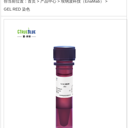
快速制胶试剂盒
Buffer缓冲液
你当前位置：
首页
>
产品中心
>
埃纳波科技（EnaMab）
>
微生物
水质
GEL RED 染色
BCA检测试剂盒
抑制剂
样本库
Bradford蛋白浓度测定试剂盒
安全防护
生产质控试剂盒
液体处理
因子/抗体对
酶标板
纯化填料
离心
耗材
微孔板
仪器
分析类
过滤膜
细胞培养基