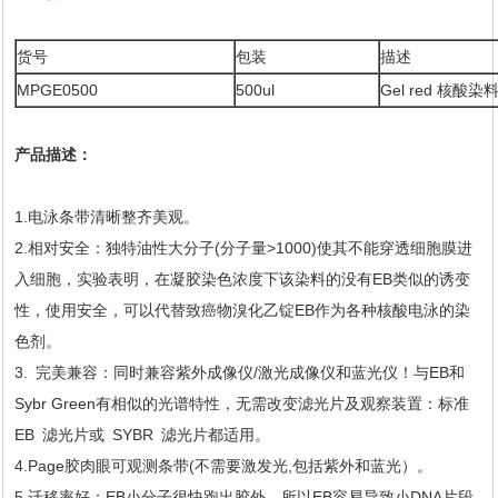
货号
包装
描述
MPGE0500
500ul
Gel red 核酸染
产品描述：
1.电泳条带清晰整齐美观。
2.相对安全：独特油性大分子(分子量>1000)使其不能穿透细胞膜进
入细胞，实验表明，在凝胶染色浓度下该染料的没有EB类似的诱变
性，使用安全，可以代替致癌物溴化乙锭EB作为各种核酸电泳的染
色剂。
3. 完美兼容：同时兼容紫外成像仪/激光成像仪和蓝光仪！与EB和
Sybr Green有相似的光谱特性，无需改变滤光片及观察装置：标准
EB 滤光片或 SYBR 滤光片都适用。
4.Page胶肉眼可观测条带(不需要激发光,包括紫外和蓝光）。
5.迁移率好：EB小分子很快跑出胶外，所以EB容易导致小DNA片段