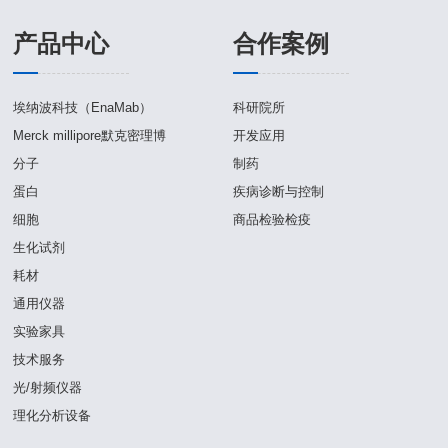
酶标板
产品中心
合作案例
纯化填料
离心
耗材
微孔板
埃纳波科技（EnaMab）
科研院所
仪器
分析类
Merck millipore默克密理博
开发应用
分子
制药
过滤膜
蛋白
疾病诊断与控制
细胞培养基
细胞
商品检验检疫
生化试剂
耗材
通用仪器
实验家具
技术服务
光/射频仪器
理化分析设备