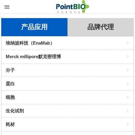
产品应用
品牌代理
埃纳波科技（EnaMab）
PCR酶
Merck millipore默克密理博
Benzonase 全能核酸酶
抗体
分子
GEL RED 染色
重组蛋白表达
酶
蛋白
提取试剂盒
细胞裂解与蛋白抽提
染料
抗体
细胞
类器官培养基
蛋白纯化与富集
试剂盒
抗体对
培养基
生化试剂
细胞/组织保存
蛋白互作与功能研究
诊断试剂
因子
培养添加物
化学溶剂
耗材