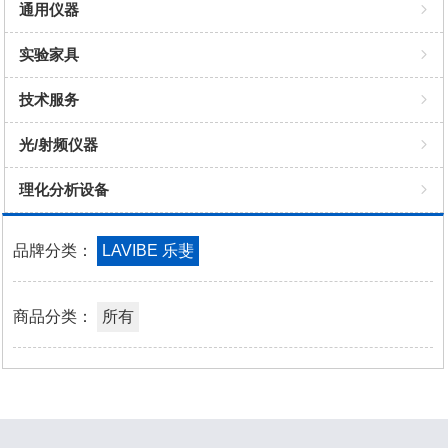
细胞检测
Western Blot
ELISA KIT
细胞株
灭菌消毒
PCR
通用仪器
细胞染色
蛋白浓缩、复性与定量
纯化基质
特殊培养
化学试剂
吸头
桌面小仪器
实验家具
蛋白marker
蛋白表达与转染载体/细胞
WB相关
细胞冻存
自动化吸头
移液器
技术服务
液体缓冲液
细胞生物学试剂/耗材/仪器
细胞检测
细胞培养
箱体
光/射频仪器
速溶颗粒缓冲液
天然/重组的多肽、蛋白和酶
缓冲液
过滤
灭菌
理化分析设备
ECL发光液
蛋白检测试剂/试剂盒
细胞转染试剂
超滤
样本处理
理化分析设备
品牌分类：
LAVIBE 乐斐
快速制胶试剂盒
Buffer缓冲液
微生物
水质
BCA检测试剂盒
抑制剂
商品分类：
样本库
所有
Bradford蛋白浓度测定试剂盒
安全防护
生产质控试剂盒
液体处理
因子/抗体对