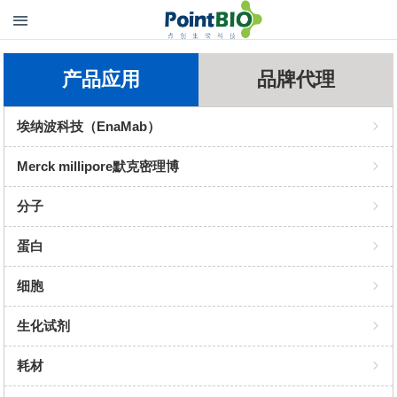
产品应用
品牌代理
埃纳波科技（EnaMab）
PCR酶
Merck millipore默克密理博
Benzonase 全能核酸酶
抗体
分子
GEL RED 染色
重组蛋白表达
酶
蛋白
提取试剂盒
细胞裂解与蛋白抽提
染料
抗体
细胞
类器官培养基
蛋白纯化与富集
试剂盒
抗体对
培养基
生化试剂
细胞/组织保存
蛋白互作与功能研究
诊断试剂
因子
培养添加物
化学溶剂
耗材