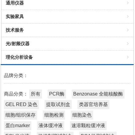
细胞检测
Western Blot
ELISA KIT
细胞株
灭菌消毒
PCR
通用仪器
细胞染色
蛋白浓缩、复性与定量
纯化基质
特殊培养
化学试剂
吸头
桌面小仪器
实验家具
蛋白marker
蛋白表达与转染载体/细胞
WB相关
细胞冻存
自动化吸头
移液器
技术服务
液体缓冲液
细胞生物学试剂/耗材/仪器
细胞检测
细胞培养
箱体
光/射频仪器
速溶颗粒缓冲液
天然/重组的多肽、蛋白和酶
缓冲液
过滤
灭菌
理化分析设备
ECL发光液
蛋白检测试剂/试剂盒
细胞转染试剂
超滤
样本处理
理化分析设备
品牌分类：
快速制胶试剂盒
Buffer缓冲液
微生物
水质
BCA检测试剂盒
商品分类：
抑制剂
所有
PCR酶
Benzonase 全能核酸酶
样本库
GEL RED 染色
提取试剂盒
类器官培养基
Bradford蛋白浓度测定试剂盒
安全防护
细胞/组织保存
细胞检测
细胞染色
生产质控试剂盒
液体处理
蛋白marker
液体缓冲液
速溶颗粒缓冲液
因子/抗体对