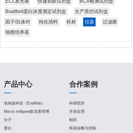
酶标板
ECL发光液
快速制胶试剂盒
BCA检测试剂盒
Bradford蛋白浓度测定试剂盒
纯化填料
生产质控试剂盒
离心
因子/抗体对
纯化填料
耗材
仪器
过滤膜
耗材
微孔板
细胞培养基
仪器
分析类
过滤膜
细胞培养基
产品中心
合作案例
埃纳波科技（EnaMab）
科研院所
Merck millipore默克密理博
开发应用
分子
制药
蛋白
疾病诊断与控制