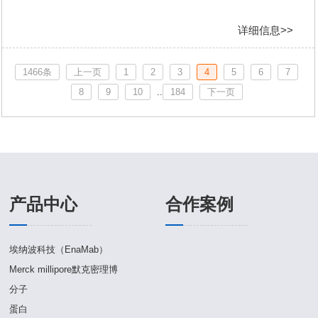
详细信息>>
1466条
上一页
1
2
3
4
5
6
7
8
9
10
..
184
下一页
产品中心
合作案例
埃纳波科技（EnaMab）
Merck millipore默克密理博
分子
蛋白