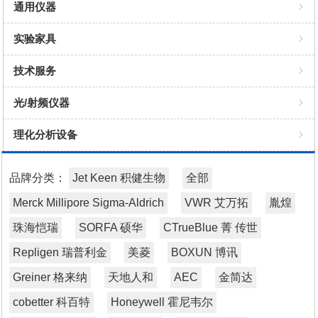
细胞检测
Western Blot
ELISA KIT
细胞株
灭菌消毒
PCR
通用仪器
细胞染色
蛋白浓缩、复性与定量
纯化基质
特殊培养
化学试剂
吸头
桌面小仪器
实验家具
蛋白marker
蛋白表达与转染载体/细胞
WB相关
细胞冻存
自动化吸头
移液器
技术服务
液体缓冲液
细胞生物学试剂/耗材/仪器
细胞检测
细胞培养
箱体
光/射频仪器
速溶颗粒缓冲液
天然/重组的多肽、蛋白和酶
缓冲液
过滤
灭菌
理化分析设备
ECL发光液
蛋白检测试剂/试剂盒
细胞转染试剂
超滤
样本处理
理化分析设备
品牌分类：
Jet Keen 积健生物
全部
快速制胶试剂盒
Buffer缓冲液
微生物
水质
Merck Millipore Sigma-Aldrich
VWR 艾万拓
胤煌
BCA检测试剂盒
抑制剂
样本库
珠海恺瑞
SORFA 硕华
CTrueBlue 菁 传世
Bradford蛋白浓度测定试剂盒
Repligen 瑞普利金
美菱
BOXUN 博讯
安全防护
Greiner 格来纳
天地人和
AEC
金简达
生产质控试剂盒
液体处理
cobetter 科百特
Honeywell 霍尼韦尔
因子/抗体对