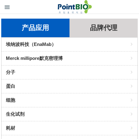
产品应用
品牌代理
埃纳波科技（EnaMab）
PCR酶
Merck millipore默克密理博
Benzonase 全能核酸酶
抗体
分子
GEL RED 染色
重组蛋白表达
酶
蛋白
提取试剂盒
细胞裂解与蛋白抽提
染料
抗体
细胞
类器官培养基
蛋白纯化与富集
试剂盒
抗体对
培养基
生化试剂
细胞/组织保存
蛋白互作与功能研究
诊断试剂
因子
培养添加物
化学溶剂
耗材