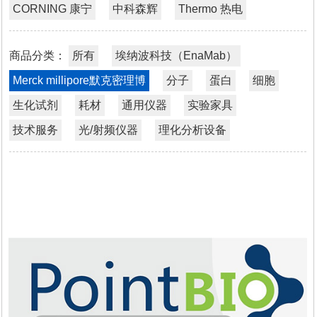
酶标板
CORNING 康宁
中科森辉
Thermo 热电
纯化填料
离心
商品分类：
所有
埃纳波科技（EnaMab）
耗材
微孔板
Merck millipore默克密理博
分子
蛋白
细胞
仪器
分析类
生化试剂
耗材
通用仪器
实验家具
过滤膜
技术服务
光/射频仪器
理化分析设备
细胞培养基